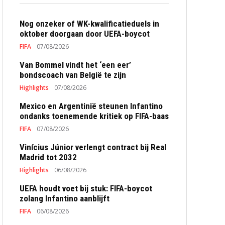
Nog onzeker of WK-kwalificatieduels in
oktober doorgaan door UEFA-boycot
FIFA
07/08/2026
Van Bommel vindt het ‘een eer’
bondscoach van België te zijn
Highlights
07/08/2026
Mexico en Argentinië steunen Infantino
ondanks toenemende kritiek op FIFA-baas
FIFA
07/08/2026
Vinícius Júnior verlengt contract bij Real
Madrid tot 2032
Highlights
06/08/2026
UEFA houdt voet bij stuk: FIFA-boycot
zolang Infantino aanblijft
FIFA
06/08/2026