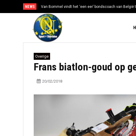
NEWS
Van Bommel vindt het ‘een eer’ bondscoach van België t
Overige
Frans biatlon-goud op g
20/02/2018