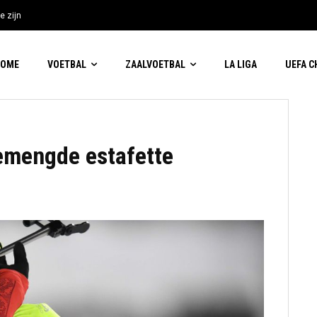
e zijn
HOME
VOETBAL
ZAALVOETBAL
LA LIGA
UEFA 
emengde estafette