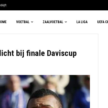
blijft
HOME
VOETBAL
ZAALVOETBAL
LA LIGA
UEFA 
icht bij finale Daviscup