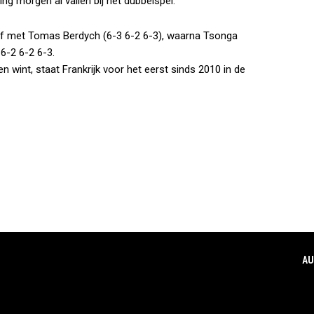
ng morgen al vallen bij het dubbelspel.
t af met Tomas Berdych (6-3 6-2 6-3), waarna Tsonga
6-2 6-2 6-3.
 wint, staat Frankrijk voor het eerst sinds 2010 in de
AU