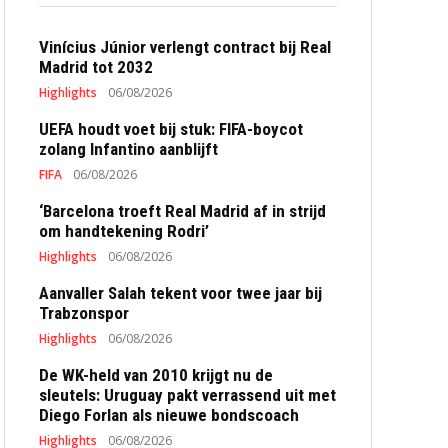
Vinícius Júnior verlengt contract bij Real
Madrid tot 2032
Highlights
06/08/2026
UEFA houdt voet bij stuk: FIFA-boycot
zolang Infantino aanblijft
FIFA
06/08/2026
‘Barcelona troeft Real Madrid af in strijd
om handtekening Rodri’
Highlights
06/08/2026
Aanvaller Salah tekent voor twee jaar bij
Trabzonspor
Highlights
06/08/2026
De WK-held van 2010 krijgt nu de
sleutels: Uruguay pakt verrassend uit met
Diego Forlan als nieuwe bondscoach
Highlights
06/08/2026