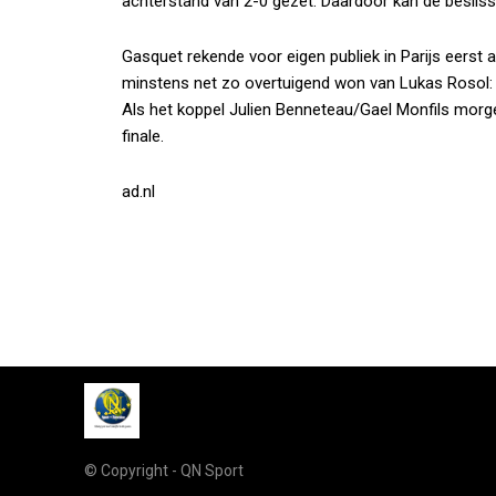
achterstand van 2-0 gezet. Daardoor kan de beslissi
Gasquet rekende voor eigen publiek in Parijs eers
minstens net zo overtuigend won van Lukas Rosol: 
Als het koppel Julien Benneteau/Gael Monfils morgen
finale.
ad.nl
© Copyright - QN Sport