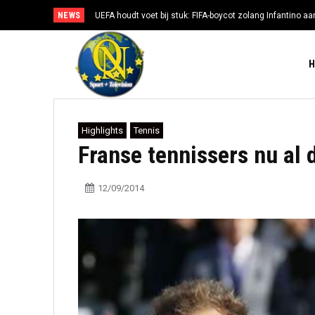
NEWS
UEFA houdt voet bij stuk: FIFA-boycot zolang Infantino aan
Highlights
Tennis
Franse tennissers nu al d
12/09/2014