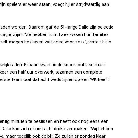
jn spelers er weer staan, voegt hij er strijdvaardig aan
laden worden. Daarom gaf de 51-jarige Dalic zijn selectie
 dagje vrijaf. “Ze hebben ruim twee weken hun families
elf mogen beslissen wat goed voor ze is”, vertelt hij in
elijk raden: Kroatië kwam in de knock-outfase maar
rie keer een half uur overwerk, tezamen een complete
t eerste team ooit dat acht wedstrijden op een WK heeft
egentig minuten te beslissen en heeft ook nog eens een
Dalic kan zich er niet al te druk over maken. “Wij hebben
, maar tegelijk ook dolblij. Ze zullen er zondag klaar