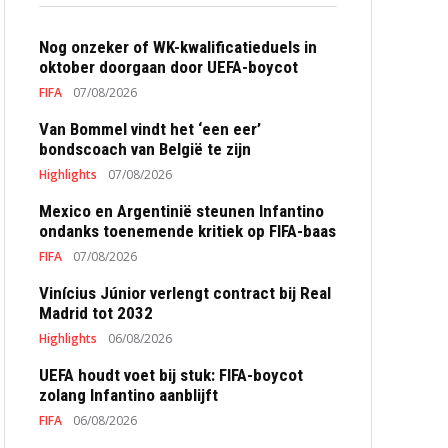
Nog onzeker of WK-kwalificatieduels in
oktober doorgaan door UEFA-boycot
FIFA
07/08/2026
Van Bommel vindt het ‘een eer’
bondscoach van België te zijn
Highlights
07/08/2026
Mexico en Argentinië steunen Infantino
ondanks toenemende kritiek op FIFA-baas
FIFA
07/08/2026
Vinícius Júnior verlengt contract bij Real
Madrid tot 2032
Highlights
06/08/2026
UEFA houdt voet bij stuk: FIFA-boycot
zolang Infantino aanblijft
FIFA
06/08/2026