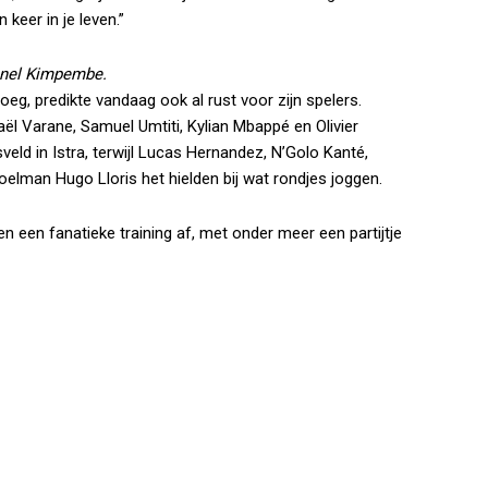
keer in je leven.”
snel Kimpembe.
g, predikte vandaag ook al rust voor zijn spelers.
ël Varane, Samuel Umtiti, Kylian Mbappé en Olivier
sveld in Istra, terwijl Lucas Hernandez, N’Golo Kanté,
elman Hugo Lloris het hielden bij wat rondjes joggen.
n een fanatieke training af, met onder meer een partijtje