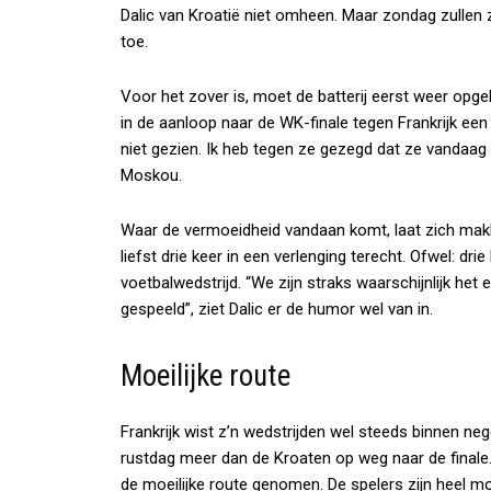
Dalic van Kroatië niet omheen. Maar zondag zullen zi
toe.
Voor het zover is, moet de batterij eerst weer opge
in de aanloop naar de WK-finale tegen Frankrijk een
niet gezien. Ik heb tegen ze gezegd dat ze vandaag z
Moskou.
Waar de vermoeidheid vandaan komt, laat zich makk
liefst drie keer in een verlenging terecht. Ofwel: d
voetbalwedstrijd. “We zijn straks waarschijnlijk he
gespeeld”, ziet Dalic er de humor wel van in.
Moeilijke route
Frankrijk wist z’n wedstrijden wel steeds binnen n
rustdag meer dan de Kroaten op weg naar de finale. 
de moeilijke route genomen. De spelers zijn heel moe