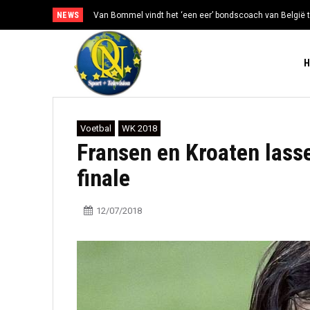
NEWS
Van Bommel vindt het ‘een eer’ bondscoach van België t
Voetbal
WK 2018
Fransen en Kroaten lass
finale
12/07/2018