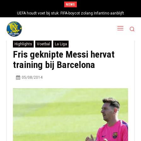
NEWS
UEFA houdt voet bij stuk: FIFA-boycot zolang Infantino aanblijft
Highlights
Voetbal
La Liga
Fris geknipte Messi hervat
training bij Barcelona
05/08/2014