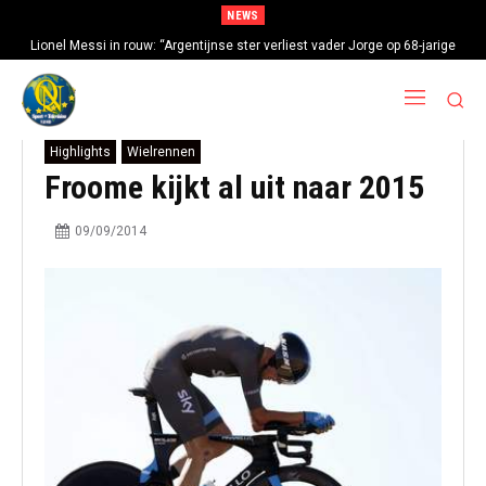
NEWS
Lionel Messi in rouw: “Argentijnse ster verliest vader Jorge op 68-jarige
leeftijd na gezondheidsproblemen”
Highlights
Wielrennen
Froome kijkt al uit naar 2015
09/09/2014