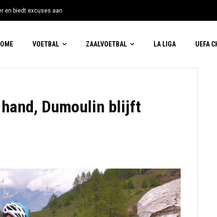
tter en biedt excuses aan
HOME
VOETBAL
ZAALVOETBAL
LA LIGA
UEFA 
 hand, Dumoulin blijft