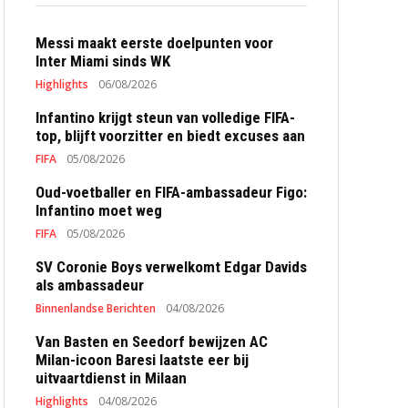
Messi maakt eerste doelpunten voor
Inter Miami sinds WK
Highlights
06/08/2026
Infantino krijgt steun van volledige FIFA-
top, blijft voorzitter en biedt excuses aan
FIFA
05/08/2026
Oud-voetballer en FIFA-ambassadeur Figo:
Infantino moet weg
FIFA
05/08/2026
SV Coronie Boys verwelkomt Edgar Davids
als ambassadeur
Binnenlandse Berichten
04/08/2026
Van Basten en Seedorf bewijzen AC
Milan-icoon Baresi laatste eer bij
uitvaartdienst in Milaan
Highlights
04/08/2026