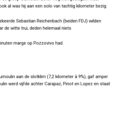
ok al was hij aan een solo van tachtig kilometer bezig.
gekeerde Sebastian Reichenbach (beiden FDJ) wilden
ar de witte trui, deden helemaal niets.
f minuten marge op Pozzovivo had.
oulin aan de slotklim (7,2 kilometer à 9%), gaf amper
oulin werd vijfde achter Carapaz, Pinot en Lopez en staat