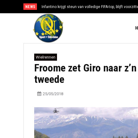
NEWS
Infantino krijgt steun van volledige FIFA-top, blijft voorzi
Wielrennen
Froome zet Giro naar z’n
tweede
25/05/2018