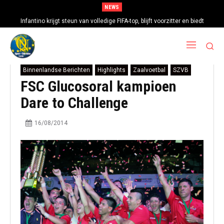
NEWS
Infantino krijgt steun van volledige FIFA-top, blijft voorzitter en biedt
excuses aan
Binnenlandse Berichten
Highlights
Zaalvoetbal
SZVB
FSC Glucosoral kampioen
Dare to Challenge
16/08/2014