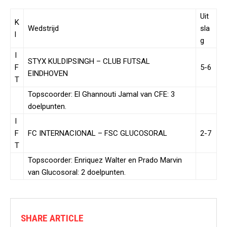
Uit
K
Wedstrijd
sla
l
g
I
STYX KULDIPSINGH – CLUB FUTSAL
F
5-6
EINDHOVEN
T
Topscoorder: El Ghannouti Jamal van CFE: 3
doelpunten.
I
F
FC INTERNACIONAL – FSC GLUCOSORAL
2-7
T
Topscoorder: Enriquez Walter en Prado Marvin
van Glucosoral: 2 doelpunten.
SHARE ARTICLE