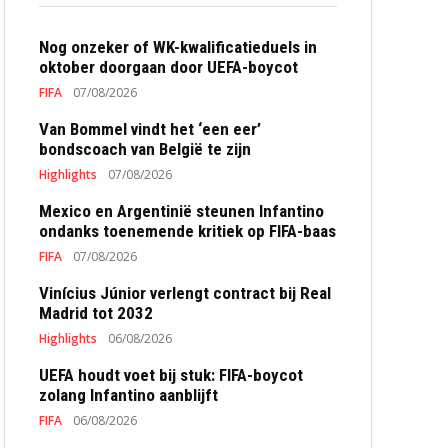
Nog onzeker of WK-kwalificatieduels in
oktober doorgaan door UEFA-boycot
FIFA
07/08/2026
Van Bommel vindt het ‘een eer’
bondscoach van België te zijn
Highlights
07/08/2026
Mexico en Argentinië steunen Infantino
ondanks toenemende kritiek op FIFA-baas
FIFA
07/08/2026
Vinícius Júnior verlengt contract bij Real
Madrid tot 2032
Highlights
06/08/2026
UEFA houdt voet bij stuk: FIFA-boycot
zolang Infantino aanblijft
FIFA
06/08/2026