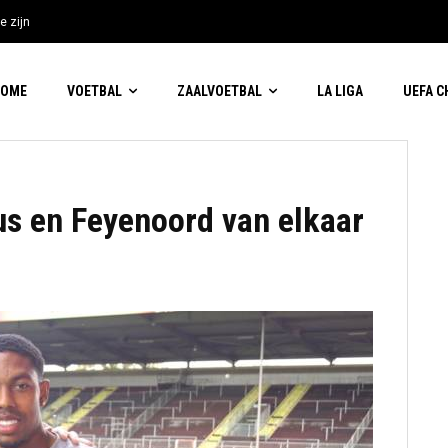
e zijn
HOME
VOETBAL
ZAALVOETBAL
LA LIGA
UEFA 
us en Feyenoord van elkaar