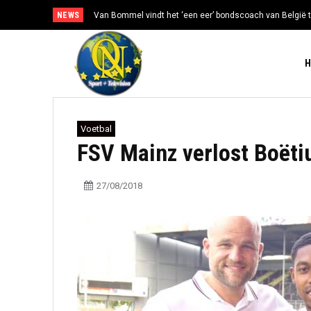
NEWS
Van Bommel vindt het ‘een eer’ bondscoach van België t
Voetbal
FSV Mainz verlost Boëti
27/08/2018