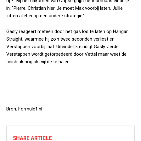
op!’” Bij het uitkomen van Copse grijpt de teambaas eindelijk
in: ”Pierre, Christian hier. Je moet Max voorbij laten. Jullie
zitten allebei op een andere strategie.”
Gasly reageert meteen door het gas los te laten op Hangar
Straight, waarmee hij zo’n twee seconden verliest en
Verstappen voorbij laat. Uiteindelijk eindigt Gasly vierde.
Verstappen wordt getorpedeerd door Vettel maar weet de
finish alsnog als vijfde te halen.
Bron: Formule1.nl
SHARE ARTICLE