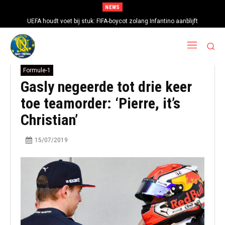
NEWS
UEFA houdt voet bij stuk: FIFA-boycot zolang Infantino aanblijft
Formule-1
Gasly negeerde tot drie keer
toe teamorder: ‘Pierre, it’s
Christian’
15/07/2019