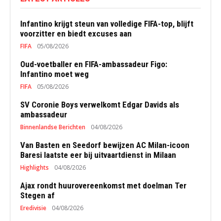
Infantino krijgt steun van volledige FIFA-top, blijft
voorzitter en biedt excuses aan
FIFA
05/08/2026
Oud-voetballer en FIFA-ambassadeur Figo:
Infantino moet weg
FIFA
05/08/2026
SV Coronie Boys verwelkomt Edgar Davids als
ambassadeur
Binnenlandse Berichten
04/08/2026
Van Basten en Seedorf bewijzen AC Milan-icoon
Baresi laatste eer bij uitvaartdienst in Milaan
Highlights
04/08/2026
Ajax rondt huurovereenkomst met doelman Ter
Stegen af
Eredivisie
04/08/2026