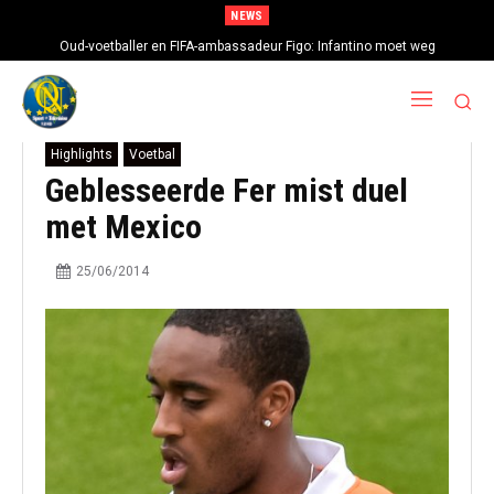
NEWS
Oud-voetballer en FIFA-ambassadeur Figo: Infantino moet weg
Highlights
Voetbal
Geblesseerde Fer mist duel
met Mexico
25/06/2014