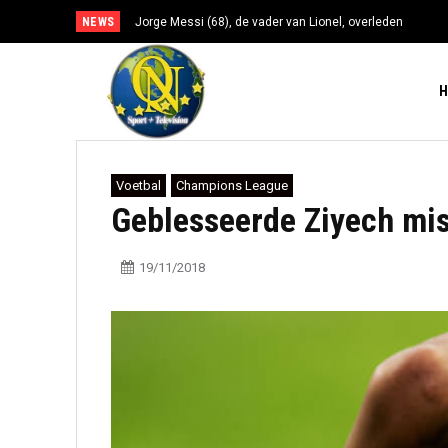
NEWS
Jorge Messi (68), de vader van Lionel, overleden
Voetbal
Champions League
Geblesseerde Ziyech mis
19/11/2018