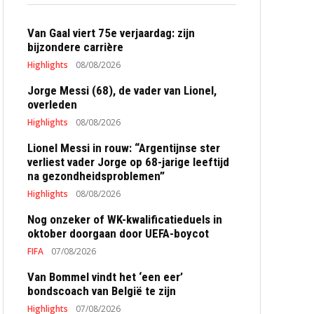
Van Gaal viert 75e verjaardag: zijn
bijzondere carrière
Highlights
08/08/2026
Jorge Messi (68), de vader van Lionel,
overleden
Highlights
08/08/2026
Lionel Messi in rouw: “Argentijnse ster
verliest vader Jorge op 68-jarige leeftijd
na gezondheidsproblemen”
Highlights
08/08/2026
Nog onzeker of WK-kwalificatieduels in
oktober doorgaan door UEFA-boycot
FIFA
07/08/2026
Van Bommel vindt het ‘een eer’
bondscoach van België te zijn
Highlights
07/08/2026