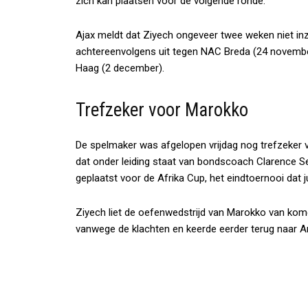
zich kan plaatsen voor de volgende ronde.
Ajax meldt dat Ziyech ongeveer twee weken niet in
achtereenvolgens uit tegen NAC Breda (24 november
Haag (2 december).
Trefzeker voor Marokko
De spelmaker was afgelopen vrijdag nog trefzeker v
dat onder leiding staat van bondscoach Clarence Se
geplaatst voor de Afrika Cup, het eindtoernooi dat 
Ziyech liet de oefenwedstrijd van Marokko van kom
vanwege de klachten en keerde eerder terug naar 