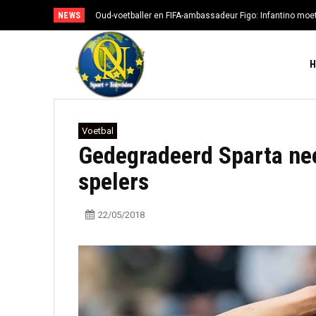
NEWS
Oud-voetballer en FIFA-ambassadeur Figo: Infantino moe
Voetbal
Gedegradeerd Sparta nee
spelers
22/05/2018