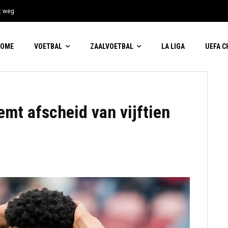
t weg
HOME
VOETBAL
ZAALVOETBAL
LA LIGA
UEFA 
mt afscheid van vijftien