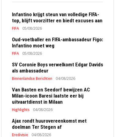
Infantino krijgt steun van volledige FIFA-
top, blijft voorzitter en biedt excuses aan
FIFA
05/08/2026
Oud-voetballer en FIFA-ambassadeur Figo:
Infantino moet weg
FIFA
05/08/2026
SV Coronie Boys verwelkomt Edgar Davids
als ambassadeur
Binnenlandse Berichten
04/08/2026
Van Basten en Seedorf bewijzen AC
Milan-icoon Baresi laatste eer bij
uitvaartdienst in Milaan
Highlights
04/08/2026
Ajax rondt huurovereenkomst met
doelman Ter Stegen af
Eredivisie
04/08/2026