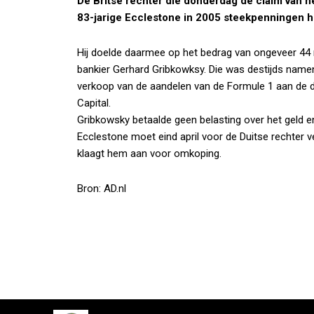
De Britse rechter die donderdag de claim van he
83-jarige Ecclestone in 2005 steekpenningen he
Hij doelde daarmee op het bedrag van ongeveer 44 
bankier Gerhard Gribkowksy. Die was destijds name
verkoop van de aandelen van de Formule 1 aan de 
Capital.
Gribkowsky betaalde geen belasting over het geld en
Ecclestone moet eind april voor de Duitse rechter ve
klaagt hem aan voor omkoping.
Bron: AD.nl