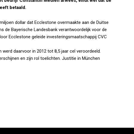
t bedrijf Constantin Medien afwees, vindt wel dat de
eft betaald.
miljoen dollar dat Ecclestone overmaakte aan de Duitse
ns de Bayerische Landesbank verantwoordelijk voor de
door Ecclestone geleide investeringsmaatschappij CVC
 werd daarvoor in 2012 tot 8,5 jaar cel veroordeeld.
rschijnen en zijn rol toelichten. Justitie in München