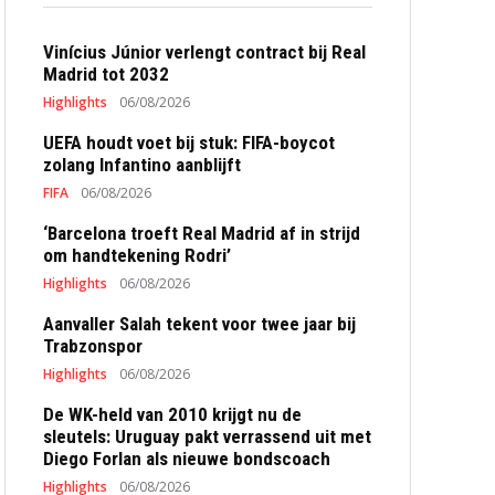
Vinícius Júnior verlengt contract bij Real
Madrid tot 2032
Highlights
06/08/2026
UEFA houdt voet bij stuk: FIFA-boycot
zolang Infantino aanblijft
FIFA
06/08/2026
‘Barcelona troeft Real Madrid af in strijd
om handtekening Rodri’
Highlights
06/08/2026
Aanvaller Salah tekent voor twee jaar bij
Trabzonspor
Highlights
06/08/2026
De WK-held van 2010 krijgt nu de
sleutels: Uruguay pakt verrassend uit met
Diego Forlan als nieuwe bondscoach
Highlights
06/08/2026