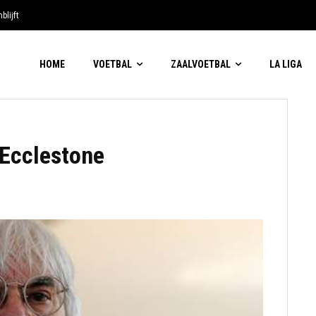
blijft
HOME
VOETBAL
ZAALVOETBAL
LA LIGA
Ecclestone