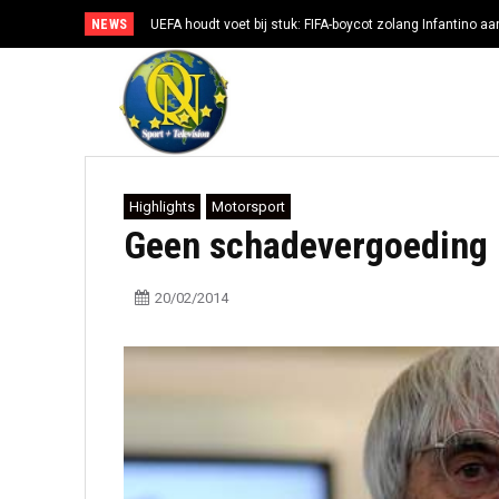
NEWS
UEFA houdt voet bij stuk: FIFA-boycot zolang Infantino aan
Highlights
Motorsport
Geen schadevergoeding 
20/02/2014