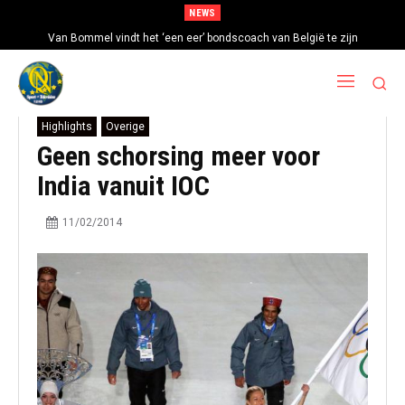
NEWS
Van Bommel vindt het ‘een eer’ bondscoach van België te zijn
Highlights
Overige
Geen schorsing meer voor
India vanuit IOC
11/02/2014