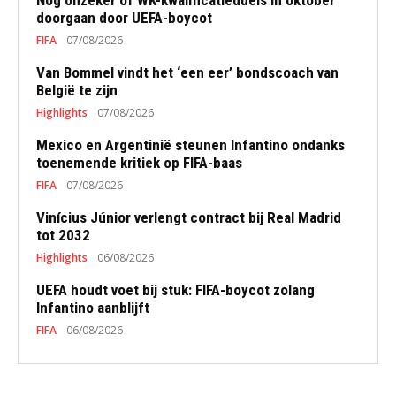
Nog onzeker of WK-kwalificatieduels in oktober
doorgaan door UEFA-boycot
FIFA
07/08/2026
Van Bommel vindt het ‘een eer’ bondscoach van
België te zijn
Highlights
07/08/2026
Mexico en Argentinië steunen Infantino ondanks
toenemende kritiek op FIFA-baas
FIFA
07/08/2026
Vinícius Júnior verlengt contract bij Real Madrid
tot 2032
Highlights
06/08/2026
UEFA houdt voet bij stuk: FIFA-boycot zolang
Infantino aanblijft
FIFA
06/08/2026