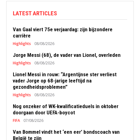
LATEST ARTICLES
Van Gaal viert 75e verjaardag: zijn bijzondere
carrière
Highlights
08/08/2026
Jorge Messi (68), de vader van Lionel, overleden
Highlights
08/08/2026
Lionel Messi in rouw: “Argentijnse ster verliest
vader Jorge op 68-jarige leeftijd na
gezondheidsproblemen”
Highlights
08/08/2026
Nog onzeker of WK-kwalificatieduels in oktober
doorgaan door UEFA-boycot
FIFA
07/08/2026
Van Bommel vindt het ‘een eer’ bondscoach van
België te zijn