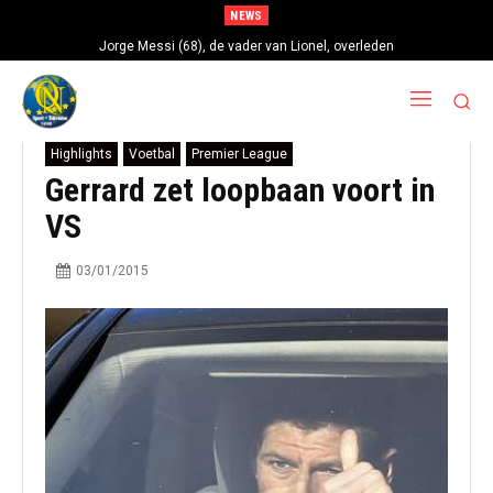
NEWS
Jorge Messi (68), de vader van Lionel, overleden
Highlights
Voetbal
Premier League
Gerrard zet loopbaan voort in
VS
03/01/2015