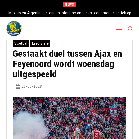
NEWS
Mexico en Argentinië steunen Infantino ondanks toenemende kritiek op
FIFA-baas
Voetbal
Eredivisie
Gestaakt duel tussen Ajax en
Feyenoord wordt woensdag
uitgespeeld
25/09/2023