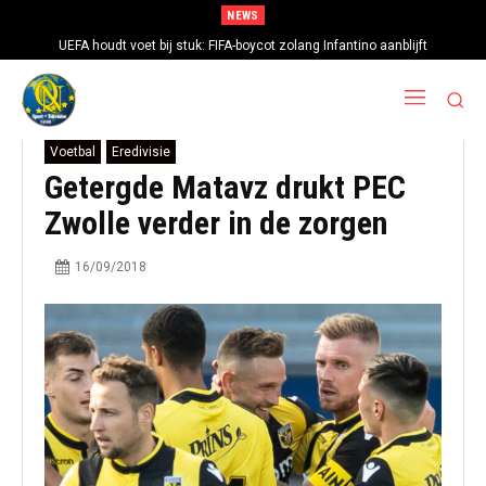
NEWS
UEFA houdt voet bij stuk: FIFA-boycot zolang Infantino aanblijft
Voetbal
Eredivisie
Getergde Matavz drukt PEC
Zwolle verder in de zorgen
16/09/2018