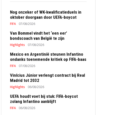
Nog onzeker of WK-kwalificatieduels in
oktober doorgaan door UEFA-boycot
FIFA
07/08/2026
Van Bommel vindt het ‘een eer’
bondscoach van België te zijn
Highlights
07/08/2026
Mexico en Argentinië steunen Infantino
ondanks toenemende kritiek op FIFA-baas
FIFA
07/08/2026
Vinícius Júnior verlengt contract bij Real
Madrid tot 2032
Highlights
06/08/2026
UEFA houdt voet bij stuk: FIFA-boycot
zolang Infantino aanblijft
FIFA
06/08/2026