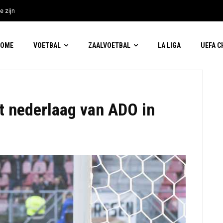
e zijn
HOME
VOETBAL
ZAALVOETBAL
LA LIGA
UEFA 
dt nederlaag van ADO in