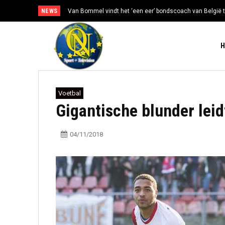
NEWS
Van Bommel vindt het ‘een eer’ bondscoach van België t
Voetbal
Gigantische blunder lei
04/11/2018