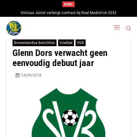
NEWS
Vinícius Júnior verlengt contract bij Real Madrid tot 2032
Binnenlandse Berichten
Voetbal
SVB
Glenn Dors verwacht geen
eenvoudig debuut jaar
24/09/2018