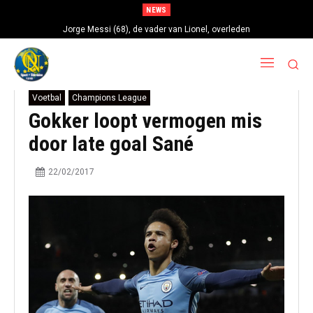
NEWS
Jorge Messi (68), de vader van Lionel, overleden
Voetbal
Champions League
Gokker loopt vermogen mis
door late goal Sané
22/02/2017