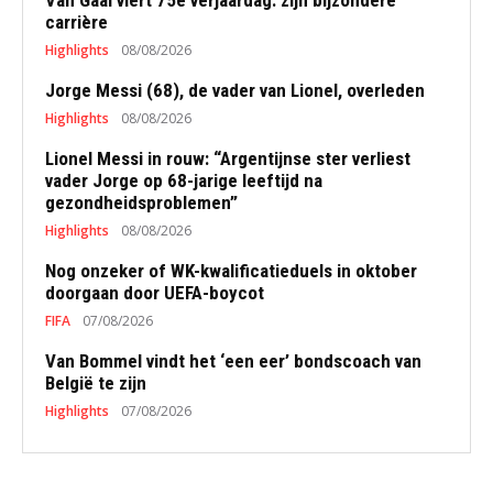
Van Gaal viert 75e verjaardag: zijn bijzondere
carrière
Highlights
08/08/2026
Jorge Messi (68), de vader van Lionel, overleden
Highlights
08/08/2026
Lionel Messi in rouw: “Argentijnse ster verliest
vader Jorge op 68-jarige leeftijd na
gezondheidsproblemen”
Highlights
08/08/2026
Nog onzeker of WK-kwalificatieduels in oktober
doorgaan door UEFA-boycot
FIFA
07/08/2026
Van Bommel vindt het ‘een eer’ bondscoach van
België te zijn
Highlights
07/08/2026