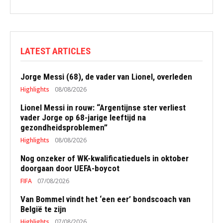
LATEST ARTICLES
Jorge Messi (68), de vader van Lionel, overleden
Highlights
08/08/2026
Lionel Messi in rouw: “Argentijnse ster verliest
vader Jorge op 68-jarige leeftijd na
gezondheidsproblemen”
Highlights
08/08/2026
Nog onzeker of WK-kwalificatieduels in oktober
doorgaan door UEFA-boycot
FIFA
07/08/2026
Van Bommel vindt het ‘een eer’ bondscoach van
België te zijn
Highlights
07/08/2026