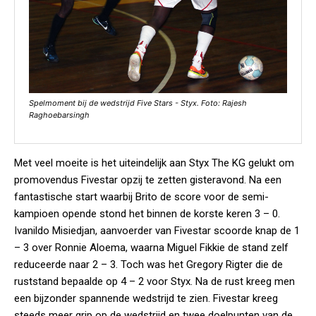
Spelmoment bij de wedstrijd Five Stars - Styx. Foto: Rajesh
Raghoebarsingh
Met veel moeite is het uiteindelijk aan Styx The KG gelukt om
promovendus Fivestar opzij te zetten gisteravond. Na een
fantastische start waarbij Brito de score voor de semi-
kampioen opende stond het binnen de korste keren 3 – 0.
Ivanildo Misiedjan, aanvoerder van Fivestar scoorde knap de 1
– 3 over Ronnie Aloema, waarna Miguel Fikkie de stand zelf
reduceerde naar 2 – 3. Toch was het Gregory Rigter die de
ruststand bepaalde op 4 – 2 voor Styx. Na de rust kreeg men
een bijzonder spannende wedstrijd te zien. Fivestar kreeg
steeds meer grip op de wedstrijd en twee doelpunten van de