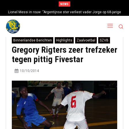
NEWS
Lionel Messi in rouw: “Argentijnse ster verliest vader Jorge op 68-jarige
leeftijd na gezondheidsproblemen”
Binnenlandse Berichten
Highlights
Zaalvoetbal
SZVB
Gregory Rigters zeer trefzeker
tegen pittig Fivestar
10/10/2014