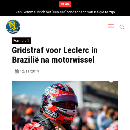
NEWS
Van Bommel vindt het ‘een eer’ bondscoach van België te zijn
Formule-1
Gridstraf voor Leclerc in
Brazilië na motorwissel
12/11/2019