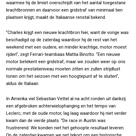
waarmee hij de limiet overschrijdt van het aantal toegestane
krachtbronnen en daarvoor een gridstraf van minimaal tien
plaatsen krijgt, maakt de Italiaanse renstal bekend.
”Charles krijgt een nieuwe krachtbron hier, want de vorige was
beschadigd op de zaterdag waardoor hij de rest van het
weekend met een oudere, en minder krachtige, motor moest
rijden”, zegt Ferrari-teambaas Mattia Binotto. ”Een nieuwe
motor betekent een gridstraf, maar we zouden weer op ons
normale prestatieniveau moeten zitten en zullen strijdlust
tonen om het seizoen met een hoogtepunt af te sluiten”,
aldus de Italiaan.
In Amerika viel Sebastian Vettel al na acht ronden uit dankzij
een afgebroken achterwielophanging en het tempo van
Leclerc, met de oude motor, lag laag waardoor hij niet verder
kwam dan de vierde plaats. ”De race in Austin was
frustrerend. We konden niet het gehoopte resultaat leveren.
Op de zaterdag kwamen we net tekort om een historische