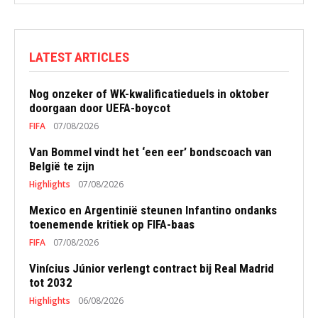
LATEST ARTICLES
Nog onzeker of WK-kwalificatieduels in oktober
doorgaan door UEFA-boycot
FIFA
07/08/2026
Van Bommel vindt het ‘een eer’ bondscoach van
België te zijn
Highlights
07/08/2026
Mexico en Argentinië steunen Infantino ondanks
toenemende kritiek op FIFA-baas
FIFA
07/08/2026
Vinícius Júnior verlengt contract bij Real Madrid
tot 2032
Highlights
06/08/2026