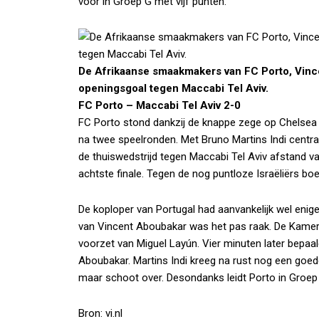
voor in Groep G met vijf punten.
De Afrikaanse smaakmakers van FC Porto, Vinc
openingsgoal tegen Maccabi Tel Aviv.
FC Porto – Maccabi Tel Aviv 2-0
FC Porto stond dankzij de knappe zege op Chelsea 
na twee speelronden. Met Bruno Martins Indi centraa
de thuiswedstrijd tegen Maccabi Tel Aviv afstand va
achtste finale. Tegen de nog puntloze Israëliërs boek
De koploper van Portugal had aanvankelijk wel enige
van Vincent Aboubakar was het pas raak. De Kamero
voorzet van Miguel Layún. Vier minuten later bepaa
Aboubakar. Martins Indi kreeg na rust nog een goed
maar schoot over. Desondanks leidt Porto in Groep
Bron: vi.nl