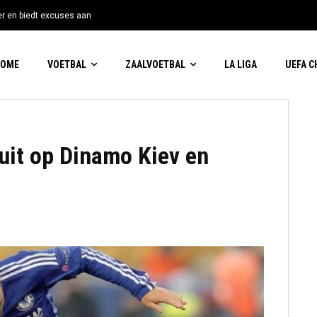
tter en biedt excuses aan
HOME
VOETBAL
ZAALVOETBAL
LA LIGA
UEFA 
 uit op Dinamo Kiev en