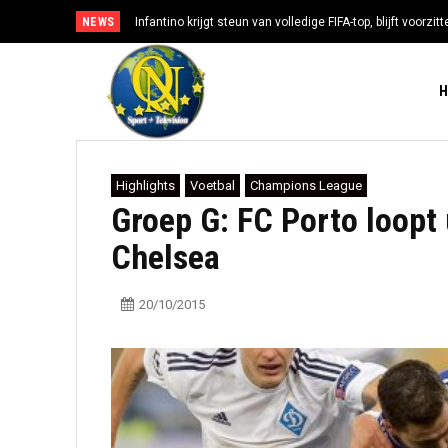
NEWS
Infantino krijgt steun van volledige FIFA-top, blijft voorzi
Highlights
Voetbal
Champions League
Groep G: FC Porto loopt
Chelsea
20/10/2015