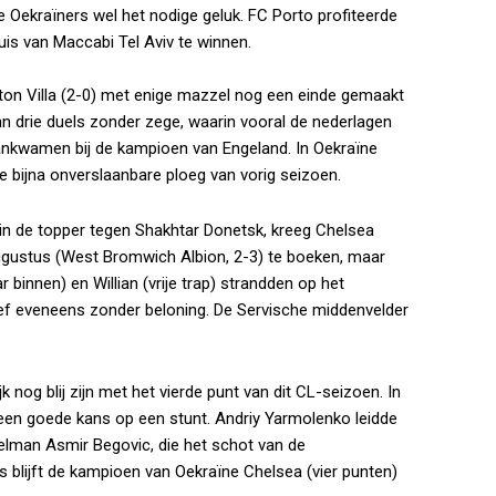
 Oekraïners wel het nodige geluk. FC Porto profiteerde
uis van Maccabi Tel Aviv te winnen.
ton Villa (2-0) met enige mazzel nog een einde gemaakt
an drie duels zonder zege, waarin vooral de nederlagen
ankwamen bij de kampioen van Engeland. In Oekraïne
de bijna onverslaanbare ploeg van vorig seizoen.
 in de topper tegen Shakhtar Donetsk, kreeg Chelsea
ugustus (West Bromwich Albion, 2-3) te boeken, maar
binnen) en Willian (vrije trap) strandden op het
ef eveneens zonder beloning. De Servische middenvelder
nog blij zijn met het vierde punt van dit CL-seizoen. In
en goede kans op een stunt. Andriy Yarmolenko leidde
oelman Asmir Begovic, die het schot van de
 blijft de kampioen van Oekraïne Chelsea (vier punten)