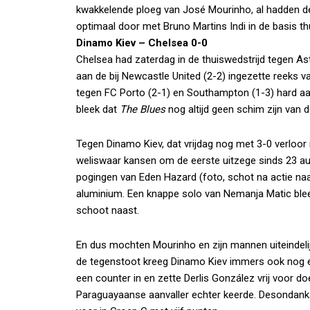
kwakkelende ploeg van José Mourinho, al hadden de
optimaal door met Bruno Martins Indi in de basis th
Dinamo Kiev – Chelsea 0-0
Chelsea had zaterdag in de thuiswedstrijd tegen As
aan de bij Newcastle United (2-2) ingezette reeks v
tegen FC Porto (2-1) en Southampton (1-3) hard a
bleek dat
The Blues
nog altijd geen schim zijn van 
Tegen Dinamo Kiev, dat vrijdag nog met 3-0 verloor
weliswaar kansen om de eerste uitzege sinds 23 a
pogingen van Eden Hazard (foto, schot na actie naar 
aluminium. Een knappe solo van Nemanja Matic ble
schoot naast.
En dus mochten Mourinho en zijn mannen uiteindelijk 
de tegenstoot kreeg Dinamo Kiev immers ook nog e
een counter in en zette Derlis González vrij voor d
Paraguayaanse aanvaller echter keerde. Desondanks