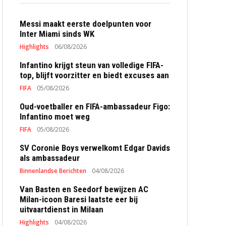
Messi maakt eerste doelpunten voor
Inter Miami sinds WK
Highlights
06/08/2026
Infantino krijgt steun van volledige FIFA-
top, blijft voorzitter en biedt excuses aan
FIFA
05/08/2026
Oud-voetballer en FIFA-ambassadeur Figo:
Infantino moet weg
FIFA
05/08/2026
SV Coronie Boys verwelkomt Edgar Davids
als ambassadeur
Binnenlandse Berichten
04/08/2026
Van Basten en Seedorf bewijzen AC
Milan-icoon Baresi laatste eer bij
uitvaartdienst in Milaan
Highlights
04/08/2026