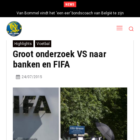
NEWS
Van Bommel vindt het ‘een eer’ bondscoach van België te zijn
Highlights
Voetbal
Groot onderzoek VS naar
banken en FIFA
24/07/2015