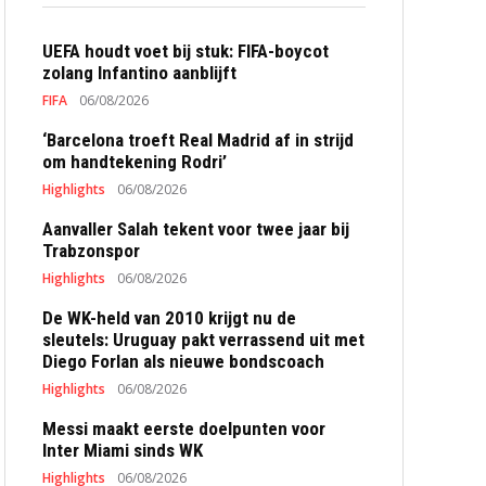
UEFA houdt voet bij stuk: FIFA-boycot
zolang Infantino aanblijft
FIFA
06/08/2026
‘Barcelona troeft Real Madrid af in strijd
om handtekening Rodri’
Highlights
06/08/2026
Aanvaller Salah tekent voor twee jaar bij
Trabzonspor
Highlights
06/08/2026
De WK-held van 2010 krijgt nu de
sleutels: Uruguay pakt verrassend uit met
Diego Forlan als nieuwe bondscoach
Highlights
06/08/2026
Messi maakt eerste doelpunten voor
Inter Miami sinds WK
Highlights
06/08/2026