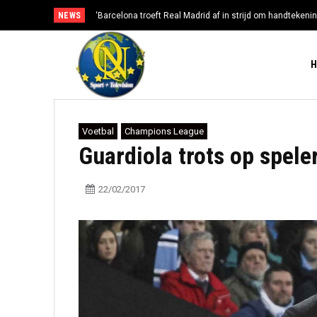
NEWS
‘Barcelona troeft Real Madrid af in strijd om handtekenin
Voetbal
Champions League
Guardiola trots op spele
22/02/2017