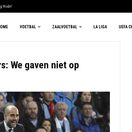
g Rodri’
HOME
VOETBAL
ZAALVOETBAL
LA LIGA
UEFA 
rs: We gaven niet op