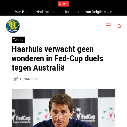
NEWS
Van Bommel vindt het ‘een eer’ bondscoach van België te zijn
Tennis
Haarhuis verwacht geen
wonderen in Fed-Cup duels
tegen Australië
18/04/2018