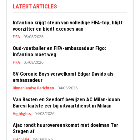
LATEST ARTICLES
Infantino krijgt steun van volledige FIFA-top, blijft
voorzitter en biedt excuses aan
FIFA
05/08/2026
Oud-voetballer en FIFA-ambassadeur Figo:
Infantino moet weg
FIFA
05/08/2026
SV Coronie Boys verwelkomt Edgar Davids als
ambassadeur
Binnenlandse Berichten
04/08/2026
Van Basten en Seedorf bewijzen AC Milan-icoon
Baresi laatste eer bij uitvaartdienst in Milaan
Highlights
04/08/2026
Ajax rondt huurovereenkomst met doelman Ter
Stegen af
Eredivisie
04/08/2026