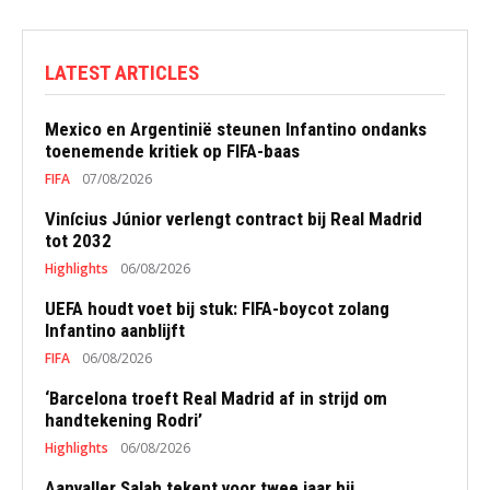
LATEST ARTICLES
Mexico en Argentinië steunen Infantino ondanks
toenemende kritiek op FIFA-baas
FIFA
07/08/2026
Vinícius Júnior verlengt contract bij Real Madrid
tot 2032
Highlights
06/08/2026
UEFA houdt voet bij stuk: FIFA-boycot zolang
Infantino aanblijft
FIFA
06/08/2026
‘Barcelona troeft Real Madrid af in strijd om
handtekening Rodri’
Highlights
06/08/2026
Aanvaller Salah tekent voor twee jaar bij