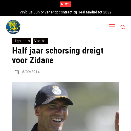
NEWS
Vinícius Júnior verlengt contract bij Real Madrid tot 2032
Highlights
Voetbal
Half jaar schorsing dreigt
voor Zidane
18/09/2014