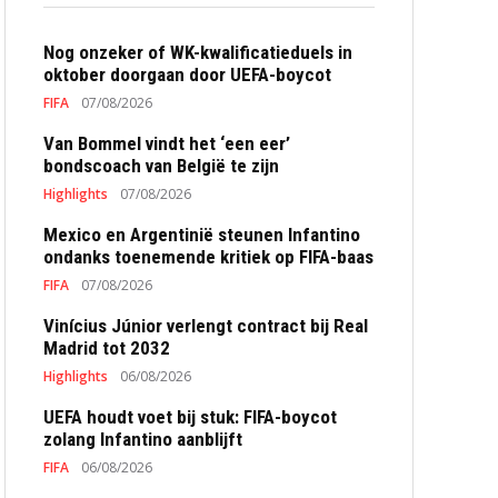
Nog onzeker of WK-kwalificatieduels in
oktober doorgaan door UEFA-boycot
FIFA
07/08/2026
Van Bommel vindt het ‘een eer’
bondscoach van België te zijn
Highlights
07/08/2026
Mexico en Argentinië steunen Infantino
ondanks toenemende kritiek op FIFA-baas
FIFA
07/08/2026
Vinícius Júnior verlengt contract bij Real
Madrid tot 2032
Highlights
06/08/2026
UEFA houdt voet bij stuk: FIFA-boycot
zolang Infantino aanblijft
FIFA
06/08/2026