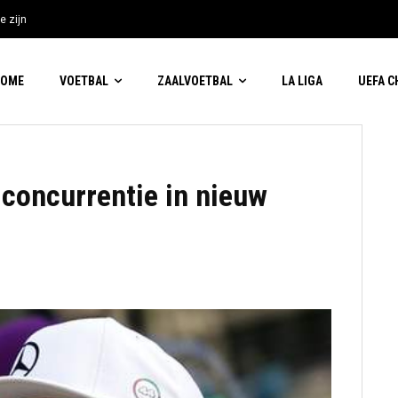
e zijn
HOME
VOETBAL
ZAALVOETBAL
LA LIGA
UEFA 
concurrentie in nieuw