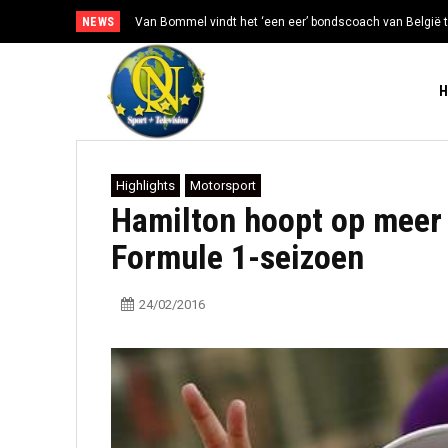
NEWS
Van Bommel vindt het ‘een eer’ bondscoach van België t
Highlights
Motorsport
Hamilton hoopt op meer 
Formule 1-seizoen
24/02/2016