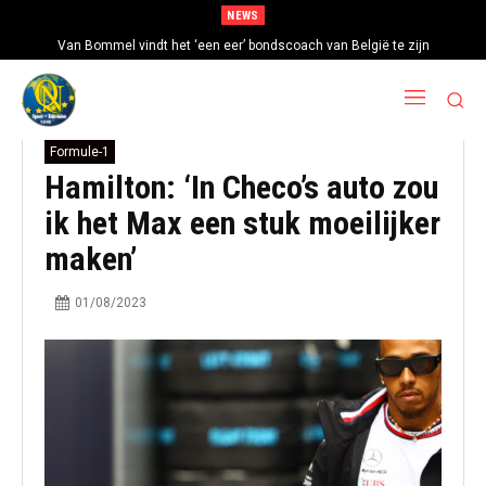
NEWS
Van Bommel vindt het ‘een eer’ bondscoach van België te zijn
Formule-1
Hamilton: ‘In Checo’s auto zou
ik het Max een stuk moeilijker
maken’
01/08/2023