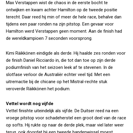
Max Verstappen wist de chaos in de eerste bocht te
ontwijken en kwam achter Hamilton op de tweede positie
terecht. Daar reed hij min of meer de hele race, behalve dan
tijdens een paar ronden na zijn pitstop. Een gevaar voor
Hamilton werd Verstappen geen moment. Aan de finish had
de wereldkampioen 7 seconden voorsprong.
Kimi Räikkönen eindigde als derde. Hij haalde zes ronden voor
de finish Daniel Ricciardo in, die tot dan toe op zijn derde
podiumfinish van het seizoen leek af te stevenen. In de
slotfase verloor de Australiër echter veel tijd. Met een
uitremactie bij de chicane op het Mistral-rechte stuk
veroverde Räikkönen het podium.
Vettel wordt nog vijfde
Vettel finishte uiteindelijk als vijfde. De Duitser reed na een
vroege pitstop voor schadeherstel een groot deel van de race
op softs. Hij rukte op naar de derde plek, maar viel later weer
terug, ook doordat hij een tweede bandenwissel moest