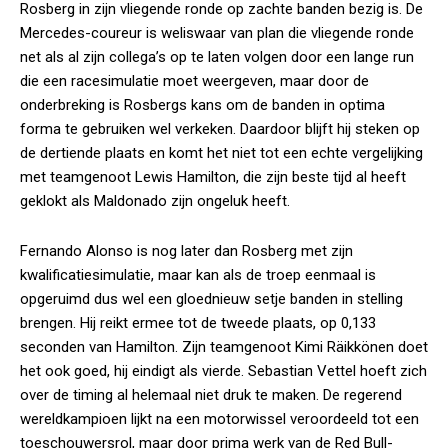
Rosberg in zijn vliegende ronde op zachte banden bezig is. De
Mercedes-coureur is weliswaar van plan die vliegende ronde
net als al zijn collega’s op te laten volgen door een lange run
die een racesimulatie moet weergeven, maar door de
onderbreking is Rosbergs kans om de banden in optima
forma te gebruiken wel verkeken. Daardoor blijft hij steken op
de dertiende plaats en komt het niet tot een echte vergelijking
met teamgenoot Lewis Hamilton, die zijn beste tijd al heeft
geklokt als Maldonado zijn ongeluk heeft.
Fernando Alonso is nog later dan Rosberg met zijn
kwalificatiesimulatie, maar kan als de troep eenmaal is
opgeruimd dus wel een gloednieuw setje banden in stelling
brengen. Hij reikt ermee tot de tweede plaats, op 0,133
seconden van Hamilton. Zijn teamgenoot Kimi Räikkönen doet
het ook goed, hij eindigt als vierde. Sebastian Vettel hoeft zich
over de timing al helemaal niet druk te maken. De regerend
wereldkampioen lijkt na een motorwissel veroordeeld tot een
toeschouwersrol, maar door prima werk van de Red Bull-