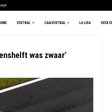
blijft
HOME
VOETBAL
ZAALVOETBAL
LA LIGA
UEFA 
oenshelft was zwaar’