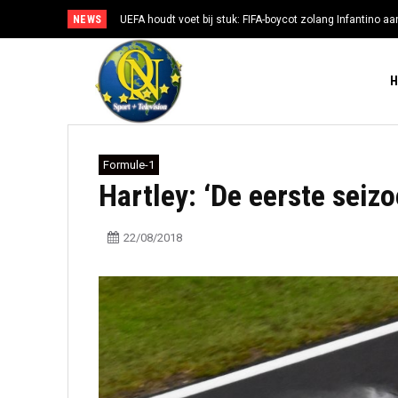
NEWS
UEFA houdt voet bij stuk: FIFA-boycot zolang Infantino aan
Formule-1
Hartley: ‘De eerste seiz
22/08/2018