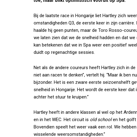
toe, maar blikt optimistisch vooruit op Spa.
Bij de laatste race in Hongarije liet Hartley zich wee
omstandigheden Q3, de eerste keer in zijn carrière. 
haalde hij geen punten, maar de Toro Rosso-coure
we laten zien dat we de snelheid hadden en dat we
kan betekenen dat we in Spa weer een positief week
duidt op regenachtige sessies.
Net als de andere coureurs heeft Hartley zich in d
niet aan racen te denken”, vertelt hij. “Maar ik ben
bijzonder. Het is een zware eerste seizoenshelft g
snelheid in Hongarije. Het wordt de eerste keer dat 
achter het stuur te kruipen.”
Hartley heeft in andere klassen al wel op het Arden
en in het WEC. Het circuit is
old school
en het golft
Bovendien speelt het weer vaak een rol. We hebben i
wisselende weersomstandigheden.”