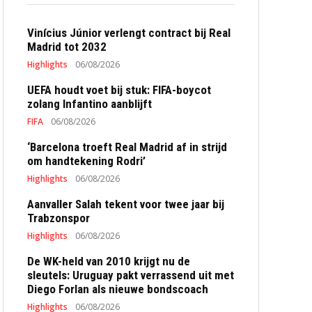
Vinícius Júnior verlengt contract bij Real
Madrid tot 2032
Highlights
06/08/2026
UEFA houdt voet bij stuk: FIFA-boycot
zolang Infantino aanblijft
FIFA
06/08/2026
‘Barcelona troeft Real Madrid af in strijd
om handtekening Rodri’
Highlights
06/08/2026
Aanvaller Salah tekent voor twee jaar bij
Trabzonspor
Highlights
06/08/2026
De WK-held van 2010 krijgt nu de
sleutels: Uruguay pakt verrassend uit met
Diego Forlan als nieuwe bondscoach
Highlights
06/08/2026