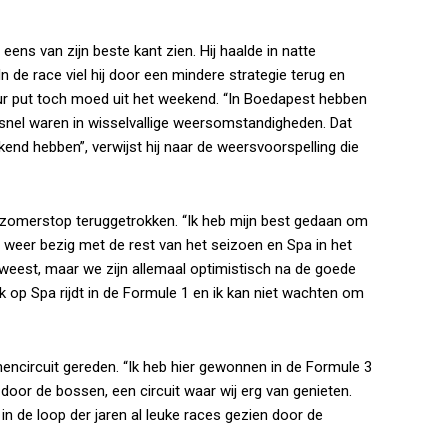
r eens van zijn beste kant zien. Hij haalde in natte
In de race viel hij door een mindere strategie terug en
ur put toch moed uit het weekend. “In Boedapest hebben
 snel waren in wisselvallige weersomstandigheden. Dat
end hebben”, verwijst hij naar de weersvoorspelling die
e zomerstop teruggetrokken. “Ik heb mijn best gedaan om
 nu weer bezig met de rest van het seizoen en Spa in het
eweest, maar we zijn allemaal optimistisch na de goede
ik op Spa rijdt in de Formule 1 en ik kan niet wachten om
nencircuit gereden. “Ik heb hier gewonnen in de Formule 3
 door de bossen, een circuit waar wij erg van genieten.
n de loop der jaren al leuke races gezien door de