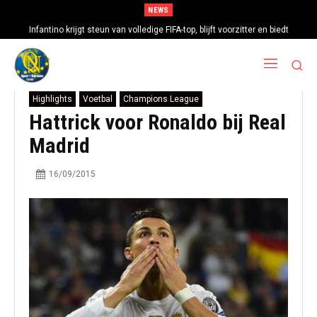
NEWS
Infantino krijgt steun van volledige FIFA-top, blijft voorzitter en biedt
excuses aan
Highlights
Voetbal
Champions League
Hattrick voor Ronaldo bij Real
Madrid
16/09/2015