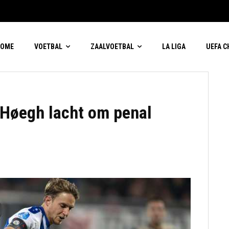
HOME
VOETBAL
ZAALVOETBAL
LA LIGA
UEFA 
Høegh lacht om penal