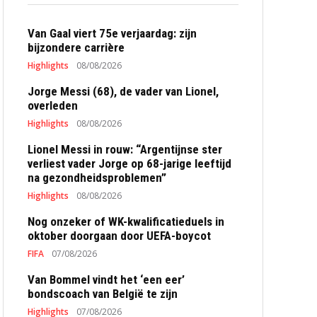
Van Gaal viert 75e verjaardag: zijn
bijzondere carrière
Highlights
08/08/2026
Jorge Messi (68), de vader van Lionel,
overleden
Highlights
08/08/2026
Lionel Messi in rouw: “Argentijnse ster
verliest vader Jorge op 68-jarige leeftijd
na gezondheidsproblemen”
Highlights
08/08/2026
Nog onzeker of WK-kwalificatieduels in
oktober doorgaan door UEFA-boycot
FIFA
07/08/2026
Van Bommel vindt het ‘een eer’
bondscoach van België te zijn
Highlights
07/08/2026