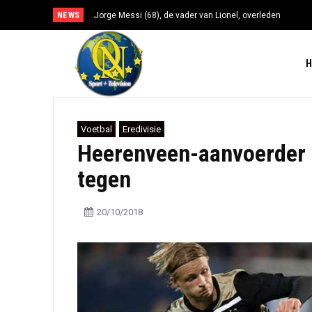
NEWS
Jorge Messi (68), de vader van Lionel, overleden
Voetbal
Eredivisie
Heerenveen-aanvoerder 
tegen
20/10/2018