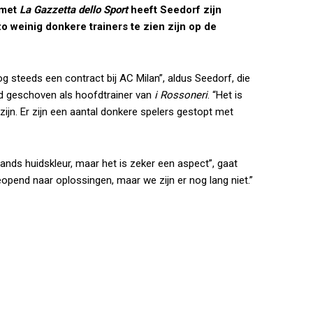
 met
La Gazzetta dello Sport
heeft Seedorf zijn
zo weinig donkere trainers te zien zijn op de
og steeds een contract bij AC Milan”, aldus Seedorf, die
rd geschoven als hoofdtrainer van
i Rossoneri
. “Het is
zijn. Er zijn een aantal donkere spelers gestopt met
mands huidskleur, maar het is zeker een aspect”, gaat
opend naar oplossingen, maar we zijn er nog lang niet.”