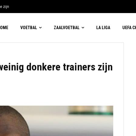
e zijn
HOME
VOETBAL
ZAALVOETBAL
LA LIGA
UEFA 
weinig donkere trainers zijn