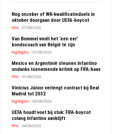
Nog onzeker of WK-kwalificatieduels in
oktober doorgaan door UEFA-boycot
FIFA
07/08/2026
Van Bommel vindt het ‘een eer’
bondscoach van België te zijn
Highlights
07/08/2026
Mexico en Argentinië steunen Infantino
ondanks toenemende kritiek op FIFA-baas
FIFA
07/08/2026
Vinícius Júnior verlengt contract bij Real
Madrid tot 2032
Highlights
06/08/2026
UEFA houdt voet bij stuk: FIFA-boycot
zolang Infantino aanblijft
FIFA
06/08/2026