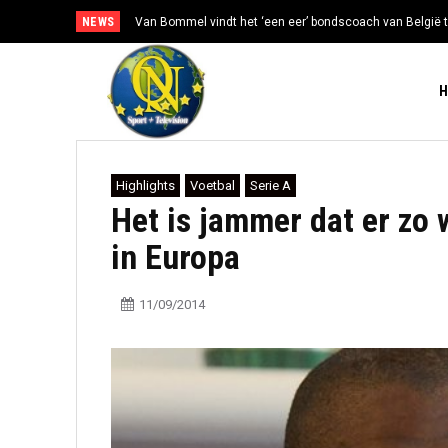
NEWS
Van Bommel vindt het ‘een eer’ bondscoach van België t
Highlights
Voetbal
Serie A
Het is jammer dat er zo 
in Europa
11/09/2014