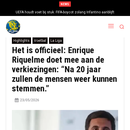
NEWS
UEFA houdt voet bij stuk: FIFA-boycot zolang Infantino aanblijft
Highlights
Voetbal
La Liga
Het is officieel: Enrique
Riquelme doet mee aan de
verkiezingen: “Na 20 jaar
zullen de mensen weer kunnen
stemmen.”
23/05/2026