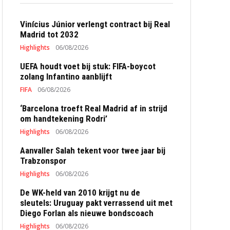
Vinícius Júnior verlengt contract bij Real
Madrid tot 2032
Highlights
06/08/2026
UEFA houdt voet bij stuk: FIFA-boycot
zolang Infantino aanblijft
FIFA
06/08/2026
‘Barcelona troeft Real Madrid af in strijd
om handtekening Rodri’
Highlights
06/08/2026
Aanvaller Salah tekent voor twee jaar bij
Trabzonspor
Highlights
06/08/2026
De WK-held van 2010 krijgt nu de
sleutels: Uruguay pakt verrassend uit met
Diego Forlan als nieuwe bondscoach
Highlights
06/08/2026