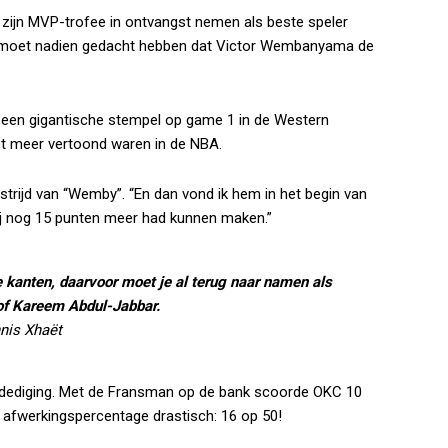
zijn MVP-trofee in ontvangst nemen als beste speler
st, moet nadien gedacht hebben dat Victor Wembanyama de
een gigantische stempel op game 1 in de Western
iet meer vertoond waren in de NBA.
trijd van “Wemby”. “En dan vond ik hem in het begin van
 hij nog 15 punten meer had kunnen maken.”
kanten, daarvoor moet je al terug naar namen als
of Kareem Abdul-Jabbar.
nis Xhaët
dediging. Met de Fransman op de bank scoorde OKC 10
 afwerkingspercentage drastisch: 16 op 50!