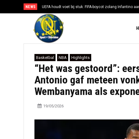
NEWS
UEFA houdt voet bij stuk: FIFA-boycot zolang Infantino aan
Basketbal
NBA
Highlights
“Het was gestoord”: eer
Antonio gaf meteen vonk
Wembanyama als expone
19/05/2026