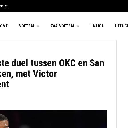
blijft
HOME
VOETBAL
ZAALVOETBAL
LA LIGA
UEFA 
ste duel tussen OKC en San
en, met Victor
nt