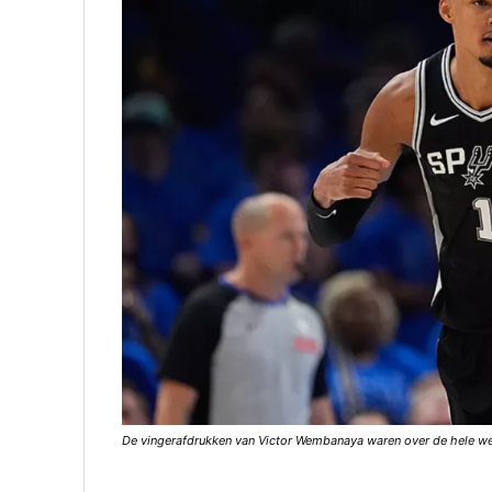
De vingerafdrukken van Victor Wembanaya waren over de hele wed