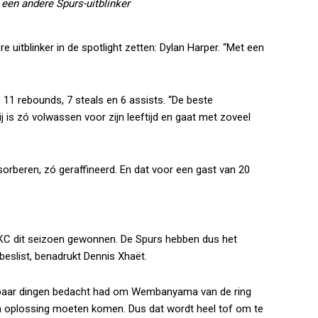
een andere Spurs-uitblinker
itblinker in de spotlight zetten: Dylan Harper. “Met een
11 rebounds, 7 steals en 6 assists. “De beste
j is zó volwassen voor zijn leeftijd en gaat met zoveel
sorberen, zó geraffineerd. En dat voor een gast van 20
OKC dit seizoen gewonnen. De Spurs hebben dus het
beslist, benadrukt Dennis Xhaët.
n paar dingen bedacht had om Wembanyama van de ring
n oplossing moeten komen. Dus dat wordt heel tof om te