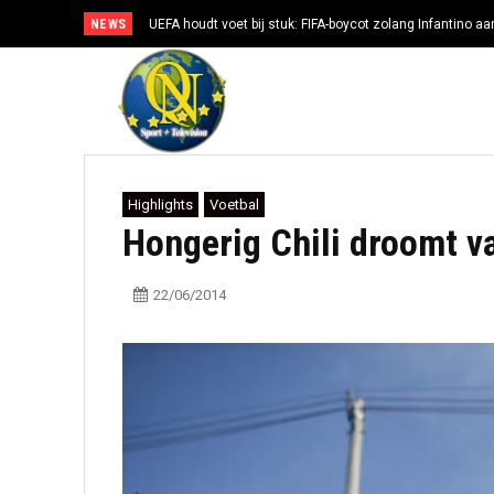
NEWS
UEFA houdt voet bij stuk: FIFA-boycot zolang Infantino aan
Highlights
Voetbal
Hongerig Chili droomt v
22/06/2014