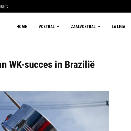
blijft
HOME
VOETBAL
ZAALVOETBAL
LA LIGA
an WK-succes in Brazilië