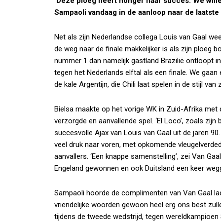
‘Deze ploeg heeft honger naar succes. We wille
Sampaoli vandaag in de aanloop naar de laatste
Net als zijn Nederlandse collega Louis van Gaal we
de weg naar de finale makkelijker is als zijn ploeg b
nummer 1 dan namelijk gastland Brazilië ontloopt i
tegen het Nederlands elftal als een finale. We gaan 
de kale Argentijn, die Chili laat spelen in de stijl va
Bielsa maakte op het vorige WK in Zuid-Afrika met
verzorgde en aanvallende spel. ‘El Loco’, zoals zijn 
succesvolle Ajax van Louis van Gaal uit de jaren 90. 
veel druk naar voren, met opkomende vleugelverded
aanvallers. ‘Een knappe samenstelling’, zei Van Gaa
Engeland gewonnen en ook Duitsland een keer weggev
Sampaoli hoorde de complimenten van Van Gaal lac
vriendelijke woorden gewoon heel erg ons best zull
tijdens de tweede wedstrijd, tegen wereldkampioen S