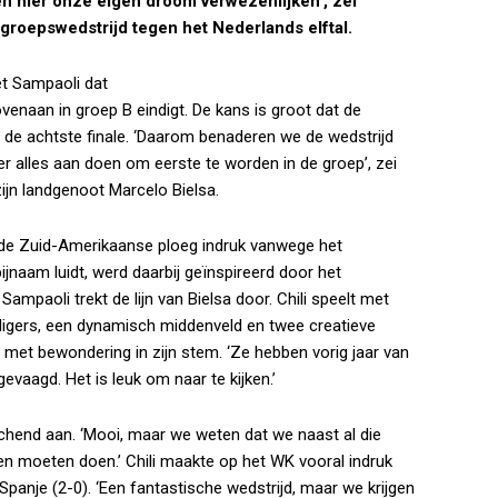
n hier onze eigen droom verwezenlijken’, zei
 groepswedstrijd tegen het Nederlands elftal.
et Sampaoli dat
ovenaan in groep B eindigt. De kans is groot dat de
n de achtste finale. ‘Daarom benaderen we de wedstrijd
er alles aan doen om eerste te worden in de groep’, zei
n zijn landgenoot Marcelo Bielsa.
 de Zuid-Amerikaanse ploeg indruk vanwege het
bijnaam luidt, werd daarbij geïnspireerd door het
Sampaoli trekt de lijn van Bielsa door. Chili speelt met
igers, een dynamisch middenveld en twee creatieve
l met bewondering in zijn stem. ‘Ze hebben vorig jaar van
aagd. Het is leuk om naar te kijken.’
hend aan. ‘Mooi, maar we weten dat we naast al die
en moeten doen.’ Chili maakte op het WK vooral indruk
panje (2-0). ‘Een fantastische wedstrijd, maar we krijgen