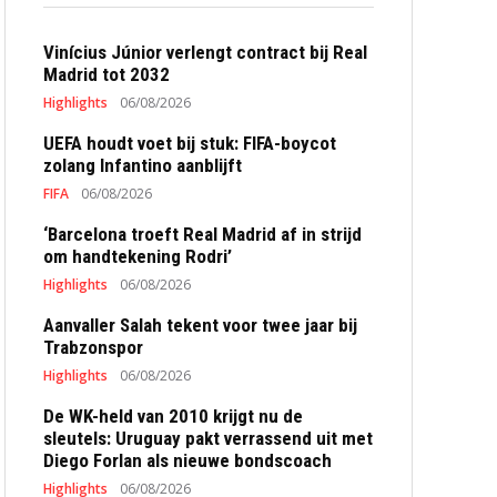
Vinícius Júnior verlengt contract bij Real
Madrid tot 2032
Highlights
06/08/2026
UEFA houdt voet bij stuk: FIFA-boycot
zolang Infantino aanblijft
FIFA
06/08/2026
‘Barcelona troeft Real Madrid af in strijd
om handtekening Rodri’
Highlights
06/08/2026
Aanvaller Salah tekent voor twee jaar bij
Trabzonspor
Highlights
06/08/2026
De WK-held van 2010 krijgt nu de
sleutels: Uruguay pakt verrassend uit met
Diego Forlan als nieuwe bondscoach
Highlights
06/08/2026