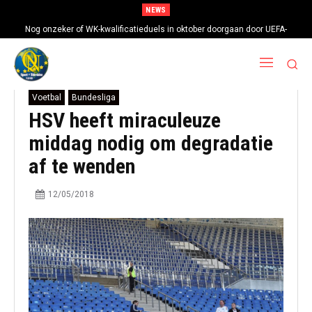
NEWS
Nog onzeker of WK-kwalificatieduels in oktober doorgaan door UEFA-
boycot
Voetbal
Bundesliga
HSV heeft miraculeuze
middag nodig om degradatie
af te wenden
12/05/2018