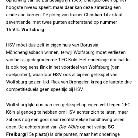
oprichting van de Bundesliga (in 1963) onafgebroken op het
hoogste niveau speelt, maar daar kan deze zaterdag een
einde aan komen. De ploeg van trainer Christian Titz staat
zeventiende, met twee punten achterstand op nummer
16
VfL Wolfsburg
.
HSV móet dus zelf in eigen huis van Borussia
Mönchengladbach winnen, terwijl Wolfsburg moet verliezen
van het al gedegradeerde 1.FC Köln. Het onderlinge doelsaldo
is ook nog eens flink in het voordeel van Wolfsburg (tien
doelpunten), waardoor HSV ook al bij een gelijkspel van
Wolfsburg gezien lijkt. Rick van Drongelen kreeg de laatste drie
competitieduels geen speeltijd bij HSV.
Wolfsburg lijkt dus aan een gelijkspel op eigen veld tegen 1.FC
Köln al genoeg te hebben om HSV achter zich te laten, maar
zal ook nog een gooi naar rechtstreekse handhaving willen
doen. De achterstand van
Die Wölfe
op het veilige
SC
Freiburg
(15e plaats) is drie punten, maar het onderlinge