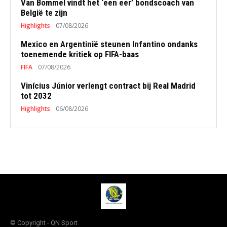
Van Bommel vindt het ‘een eer’ bondscoach van
België te zijn
Highlights
07/08/2026
Mexico en Argentinië steunen Infantino ondanks
toenemende kritiek op FIFA-baas
FIFA
07/08/2026
Vinícius Júnior verlengt contract bij Real Madrid
tot 2032
Highlights
06/08/2026
© Copyright - QN Sport