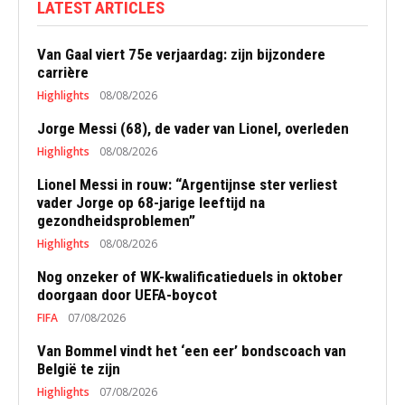
LATEST ARTICLES
Van Gaal viert 75e verjaardag: zijn bijzondere
carrière
Highlights
08/08/2026
Jorge Messi (68), de vader van Lionel, overleden
Highlights
08/08/2026
Lionel Messi in rouw: “Argentijnse ster verliest
vader Jorge op 68-jarige leeftijd na
gezondheidsproblemen”
Highlights
08/08/2026
Nog onzeker of WK-kwalificatieduels in oktober
doorgaan door UEFA-boycot
FIFA
07/08/2026
Van Bommel vindt het ‘een eer’ bondscoach van
België te zijn
Highlights
07/08/2026