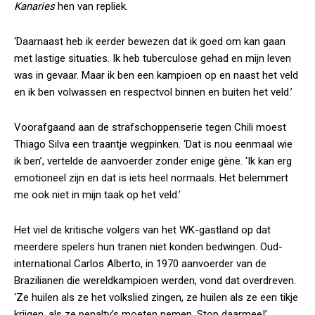
Kanaries
hen van repliek.
‘Daarnaast heb ik eerder bewezen dat ik goed om kan gaan
met lastige situaties. Ik heb tuberculose gehad en mijn leven
was in gevaar. Maar ik ben een kampioen op en naast het veld
en ik ben volwassen en respectvol binnen en buiten het veld.’
Voorafgaand aan de strafschoppenserie tegen Chili moest
Thiago Silva een traantje wegpinken. ‘Dat is nou eenmaal wie
ik ben’, vertelde de aanvoerder zonder enige gène. ‘Ik kan erg
emotioneel zijn en dat is iets heel normaals. Het belemmert
me ook niet in mijn taak op het veld.’
Het viel de kritische volgers van het WK-gastland op dat
meerdere spelers hun tranen niet konden bedwingen. Oud-
international Carlos Alberto, in 1970 aanvoerder van de
Brazilianen die wereldkampioen werden, vond dat overdreven.
‘Ze huilen als ze het volkslied zingen, ze huilen als ze een tikje
krijgen, als ze penalty’s moeten nemen. Stop daarmee!’