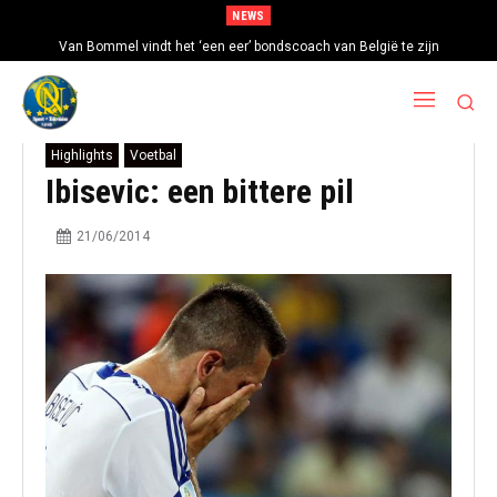
NEWS
Van Bommel vindt het ‘een eer’ bondscoach van België te zijn
Highlights
Voetbal
Ibisevic: een bittere pil
21/06/2014