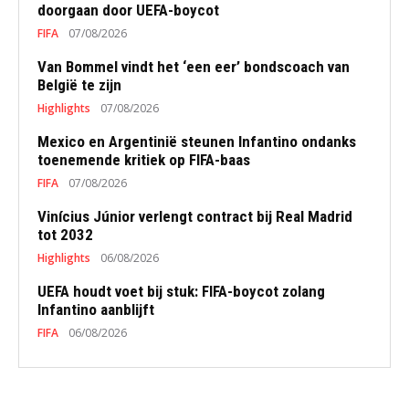
doorgaan door UEFA-boycot
FIFA
07/08/2026
Van Bommel vindt het ‘een eer’ bondscoach van
België te zijn
Highlights
07/08/2026
Mexico en Argentinië steunen Infantino ondanks
toenemende kritiek op FIFA-baas
FIFA
07/08/2026
Vinícius Júnior verlengt contract bij Real Madrid
tot 2032
Highlights
06/08/2026
UEFA houdt voet bij stuk: FIFA-boycot zolang
Infantino aanblijft
FIFA
06/08/2026