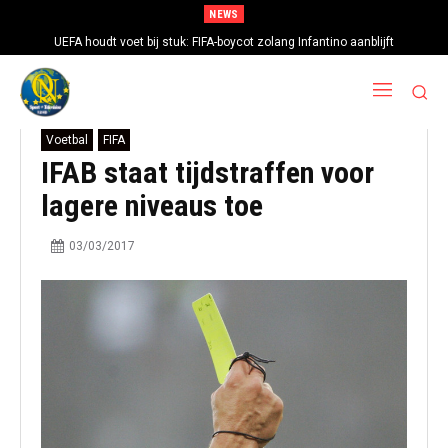
NEWS
UEFA houdt voet bij stuk: FIFA-boycot zolang Infantino aanblijft
Voetbal
FIFA
IFAB staat tijdstraffen voor
lagere niveaus toe
03/03/2017