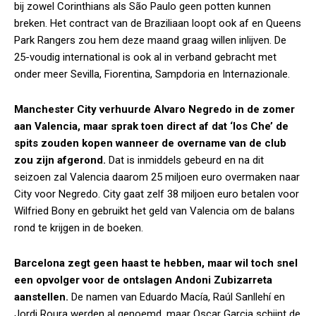
bij zowel Corinthians als São Paulo geen potten kunnen
breken. Het contract van de Braziliaan loopt ook af en Queens
Park Rangers zou hem deze maand graag willen inlijven. De
25-voudig international is ook al in verband gebracht met
onder meer Sevilla, Fiorentina, Sampdoria en Internazionale.
Manchester City verhuurde Alvaro Negredo in de zomer
aan Valencia, maar sprak toen direct af dat ‘los Che’ de
spits zouden kopen wanneer de overname van de club
zou zijn afgerond.
Dat is inmiddels gebeurd en na dit
seizoen zal Valencia daarom 25 miljoen euro overmaken naar
City voor Negredo. City gaat zelf 38 miljoen euro betalen voor
Wilfried Bony en gebruikt het geld van Valencia om de balans
rond te krijgen in de boeken.
Barcelona zegt geen haast te hebben, maar wil toch snel
een opvolger voor de ontslagen Andoni Zubizarreta
aanstellen.
De namen van Eduardo Macía, Raúl Sanllehí en
Jordi Roura werden al genoemd, maar Oscar Garcia schijnt de