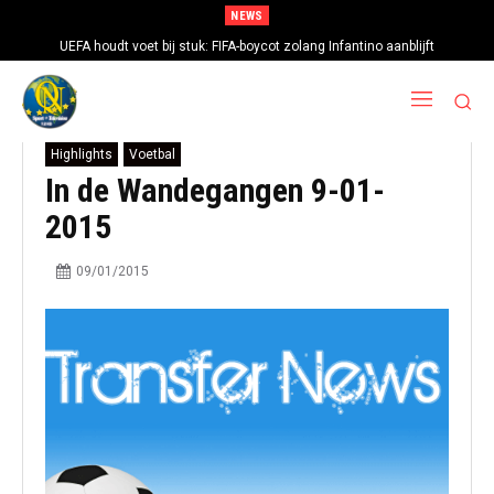
NEWS
UEFA houdt voet bij stuk: FIFA-boycot zolang Infantino aanblijft
Highlights
Voetbal
In de Wandegangen 9-01-
2015
09/01/2015