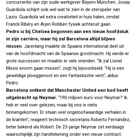
concurrentie van zijn oude werkgever Bayern München: Josep
Guardiola schijnt ook wel wat te zien in de sterspeler van
Lazio. Guardiola wil extra creativiteit in huis halen, omdat
Franck Ribéry en Arjen Robben fysiek achteruit gaan.
Pedro is bij Chelsea begonnen aan een nieuw hoofdstuk
in zijn carrière, maar hij zal Barcelona altijd blijven
missen.
Jarenlang maakte de Spaans international deel uit
van de hoofdmacht van de Spaanse grootmacht. Hij vierde er
grote successen en maakte er vele vrienden. “Ik zal Lionel
Messi enorm gaan missen”, zegt hij bijvoorbeeld. “Hij is een
geweldige ploeggenoot en een fantastische vent”, aldus
Pedro.
Barcelona ontkent dat Manchester United een bod heeft
uitgebracht op Neymar.
“190 miljoen euro voor Neymar? Ik
heb er veel over gelezen, maar bij ons is niets
binnengekomen. Er staan veel ongeloofwaardige verhalen in
de kranten”, reageert technisch secretaris Roberto Fernández,
beter bekend als Robert. De 23-jarige Neymar zet eerdaags
waarschijnlijk zijn handtekening onder een nieuw contract.