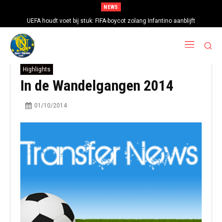
NEWS
UEFA houdt voet bij stuk: FIFA-boycot zolang Infantino aanblijft
Highlights
In de Wandelgangen 2014
01/10/2014