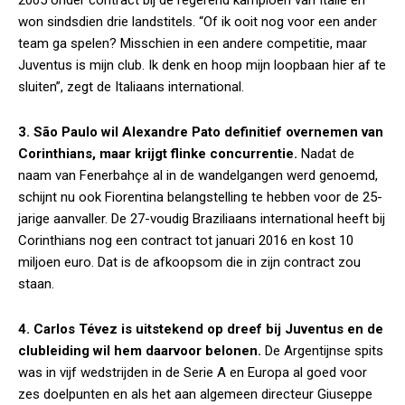
2005 onder contract bij de regerend kampioen van Italië en
won sindsdien drie landstitels. “Of ik ooit nog voor een ander
team ga spelen? Misschien in een andere competitie, maar
Juventus is mijn club. Ik denk en hoop mijn loopbaan hier af te
sluiten”, zegt de Italiaans international.
3. São Paulo wil Alexandre Pato definitief overnemen van
Corinthians, maar krijgt flinke concurrentie.
Nadat de
naam van Fenerbahçe al in de wandelgangen werd genoemd,
schijnt nu ook Fiorentina belangstelling te hebben voor de 25-
jarige aanvaller. De 27-voudig Braziliaans international heeft bij
Corinthians nog een contract tot januari 2016 en kost 10
miljoen euro. Dat is de afkoopsom die in zijn contract zou
staan.
4. Carlos Tévez is uitstekend op dreef bij Juventus en de
clubleiding wil hem daarvoor belonen.
De Argentijnse spits
was in vijf wedstrijden in de Serie A en Europa al goed voor
zes doelpunten en als het aan algemeen directeur Giuseppe