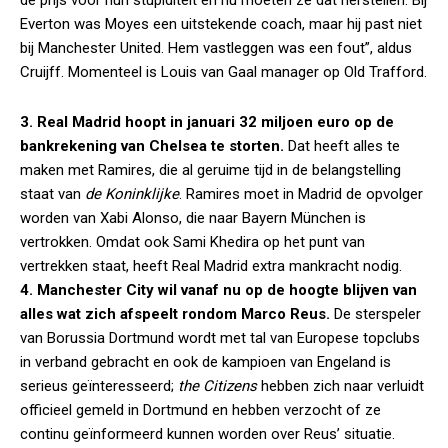
de prijs voor hun stupiditeit en nu moeten ze dat herstellen. Bij
Everton was Moyes een uitstekende coach, maar hij past niet
bij Manchester United. Hem vastleggen was een fout”, aldus
Cruijff. Momenteel is Louis van Gaal manager op Old Trafford.
3. Real Madrid hoopt in januari 32 miljoen euro op de
bankrekening van Chelsea te storten.
Dat heeft alles te
maken met Ramires, die al geruime tijd in de belangstelling
staat van
de Koninklijke
. Ramires moet in Madrid de opvolger
worden van Xabi Alonso, die naar Bayern München is
vertrokken. Omdat ook Sami Khedira op het punt van
vertrekken staat, heeft Real Madrid extra mankracht nodig.
4. Manchester City wil vanaf nu op de hoogte blijven van
alles wat zich afspeelt rondom Marco Reus.
De sterspeler
van Borussia Dortmund wordt met tal van Europese topclubs
in verband gebracht en ook de kampioen van Engeland is
serieus geïnteresseerd;
the Citizens
hebben zich naar verluidt
officieel gemeld in Dortmund en hebben verzocht of ze
continu geïnformeerd kunnen worden over Reus’ situatie.