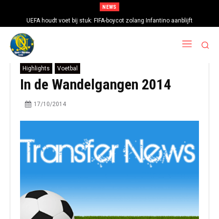
NEWS
UEFA houdt voet bij stuk: FIFA-boycot zolang Infantino aanblijft
Highlights
Voetbal
In de Wandelgangen 2014
17/10/2014