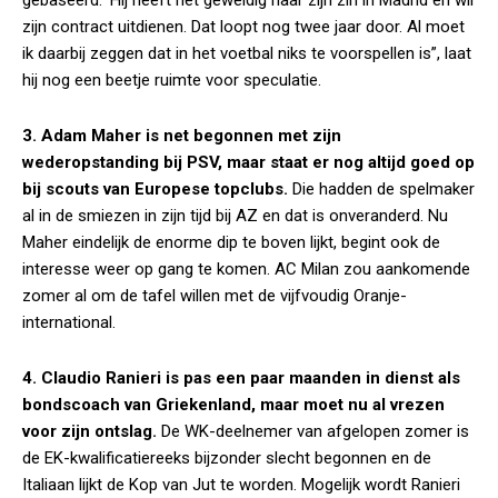
gebaseerd. ‘Hij heeft het geweldig naar zijn zin in Madrid en wil
zijn contract uitdienen. Dat loopt nog twee jaar door. Al moet
ik daarbij zeggen dat in het voetbal niks te voorspellen is”, laat
hij nog een beetje ruimte voor speculatie.
3. Adam Maher is net begonnen met zijn
wederopstanding bij PSV, maar staat er nog altijd goed op
bij scouts van Europese topclubs.
Die hadden de spelmaker
al in de smiezen in zijn tijd bij AZ en dat is onveranderd. Nu
Maher eindelijk de enorme dip te boven lijkt, begint ook de
interesse weer op gang te komen. AC Milan zou aankomende
zomer al om de tafel willen met de vijfvoudig Oranje-
international.
4. Claudio Ranieri is pas een paar maanden in dienst als
bondscoach van Griekenland, maar moet nu al vrezen
voor zijn ontslag.
De WK-deelnemer van afgelopen zomer is
de EK-kwalificatiereeks bijzonder slecht begonnen en de
Italiaan lijkt de Kop van Jut te worden. Mogelijk wordt Ranieri