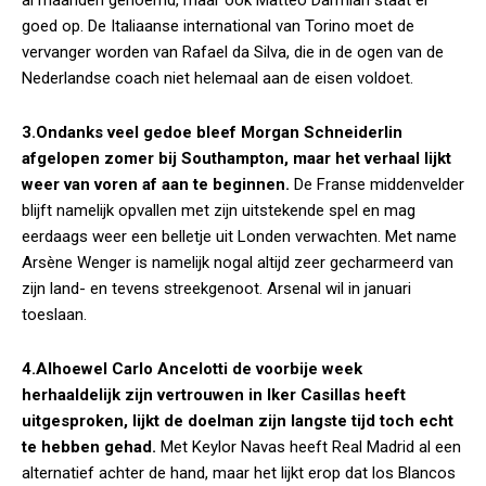
al maanden genoemd, maar ook Matteo Darmian staat er
goed op. De Italiaanse international van Torino moet de
vervanger worden van Rafael da Silva, die in de ogen van de
Nederlandse coach niet helemaal aan de eisen voldoet.
3.Ondanks veel gedoe bleef Morgan Schneiderlin
afgelopen zomer bij Southampton, maar het verhaal lijkt
weer van voren af aan te beginnen.
De Franse middenvelder
blijft namelijk opvallen met zijn uitstekende spel en mag
eerdaags weer een belletje uit Londen verwachten. Met name
Arsène Wenger is namelijk nogal altijd zeer gecharmeerd van
zijn land- en tevens streekgenoot. Arsenal wil in januari
toeslaan.
4.Alhoewel Carlo Ancelotti de voorbije week
herhaaldelijk zijn vertrouwen in Iker Casillas heeft
uitgesproken, lijkt de doelman zijn langste tijd toch echt
te hebben gehad.
Met Keylor Navas heeft Real Madrid al een
alternatief achter de hand, maar het lijkt erop dat los Blancos