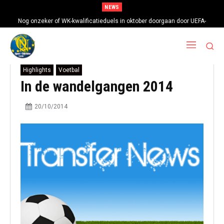
NEWS
Nog onzeker of WK-kwalificatieduels in oktober doorgaan door UEFA-
boycot
Highlights
Voetbal
In de wandelgangen 2014
20/10/2014