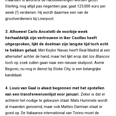
maanden is alvorens de handtekeningen worden gezet.
Sterling, nog altijd pas negentien jaar, gaat 125.000 euro per
week (!) verdienen. Hij wordt daarmee een van de
grootverdieners bij Liverpool.
3. Alhoewel Carlo Ancelotti de voorbije week
herhaaldelijk zijn vertrouwen in Iker Casillas heeft
uitgesproken, lijkt de doelman zijn langste tijd toch echt
te hebben gehad.
Met Keylor Navas heeft Real Madrid al een
alternatief achter de hand, maar het lijkt erop dat
los Blancos
toch op zoek zullen gaan naar een nieuwe sluitpost. Asmir
Begovic, nu nog in dienst bij Stoke City, is een belangrijke
kandidaat.
4. Louis van Gaal is alvast begonnen met het opstellen
van een transferwensenlijst voor januari.
Zeker is dat er
achterin het nodige te gebeuren staat: Mats Hummels wordt
al maanden genoemd, maar ook Matteo Darmian staat er
goed op. De Italiaanse international van Torino moet de